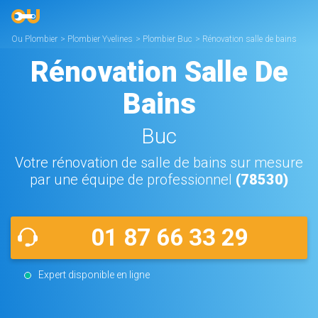
Ou Plombier
>
Plombier Yvelines
>
Plombier Buc
>
Rénovation salle de bains
Buc
Rénovation Salle De
Bains
Buc
Votre rénovation de salle de bains sur mesure
par une équipe de professionnel
(78530)
01 87 66 33 29
Expert disponible en ligne