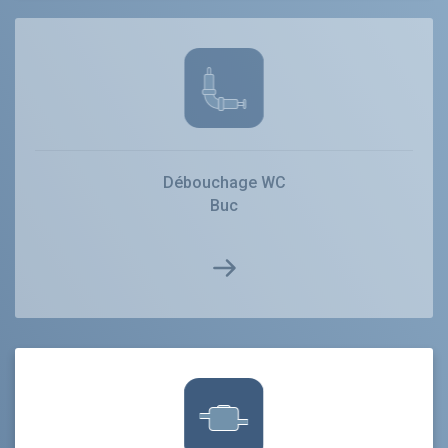
Débouchage WC
Buc