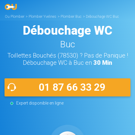
Ou Plombier
>
Plombier Yvelines
>
Plombier Buc
>
Débouchage WC Buc
Débouchage WC
Buc
Toillettes Bouchés (78530) ? Pas de Panique !
Débouchage WC à Buc en
30 Min
01 87 66 33 29
Expert disponible en ligne