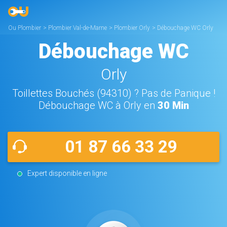
Ou Plombier
>
Plombier Val-de-Marne
>
Plombier Orly
>
Débouchage WC Orly
Débouchage WC
Orly
Toillettes Bouchés (94310) ? Pas de Panique !
Débouchage WC à Orly en
30 Min
01 87 66 33 29
Expert disponible en ligne