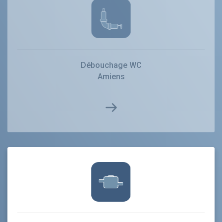
Débouchage WC
Amiens