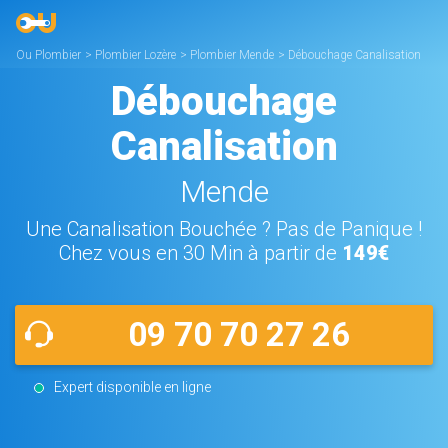
Ou Plombier
>
Plombier Lozère
>
Plombier Mende
>
Débouchage Canalisation
Mende
Débouchage
Canalisation
Mende
Une Canalisation Bouchée ? Pas de Panique !
Chez vous en 30 Min à partir de
149€
09 70 70 27 26
Expert disponible en ligne