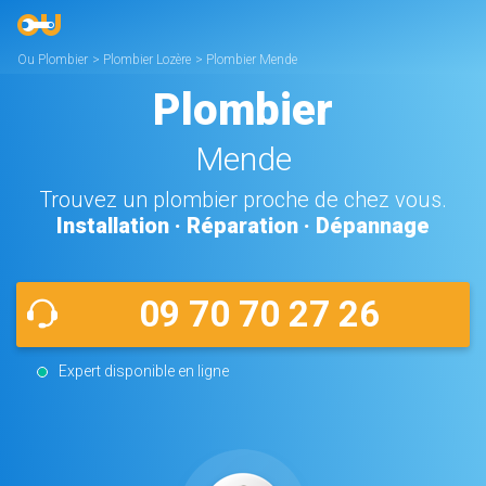
Ou Plombier
>
Plombier Lozère
>
Plombier Mende
Plombier
Mende
Trouvez un plombier proche de chez vous.
Installation · Réparation · Dépannage
09 70 70 27 26
Expert disponible en ligne