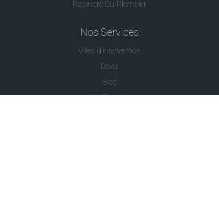
Rejoindre Ou-Plombier
Nos Services
Villes d'intervention
Devis
Blog
Ou Serrurier
Contactez-Nous
© - Ou Plombier est une marque déposée -
Conditions
Générales
-
Politique de Confidentialité