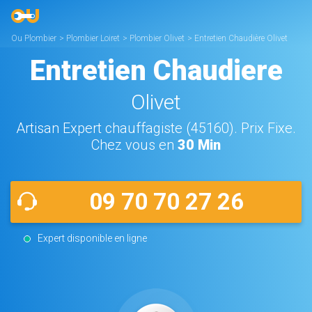
Ou Plombier
>
Plombier Loiret
>
Plombier Olivet
>
Entretien Chaudière Olivet
Entretien Chaudiere
Olivet
Artisan Expert chauffagiste (45160). Prix Fixe.
Chez vous en
30 Min
09 70 70 27 26
Expert disponible en ligne