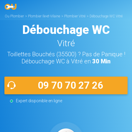
Ou Plombier
>
Plombier Ile-et-Vilaine
>
Plombier Vitré
>
Débouchage WC Vitré
Débouchage WC
Vitré
Toillettes Bouchés (35500) ? Pas de Panique !
Débouchage WC à Vitré en
30 Min
09 70 70 27 26
Expert disponible en ligne