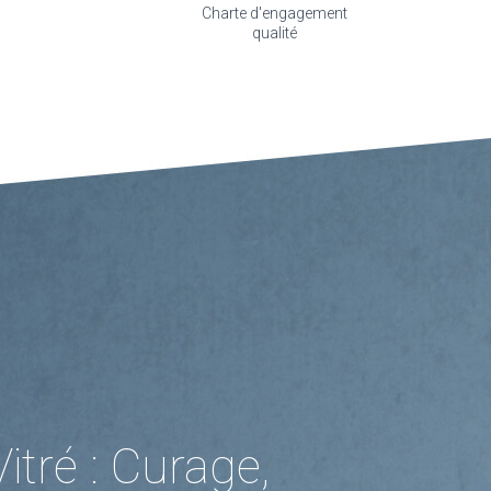
Charte d'engagement
qualité
tré : Curage,