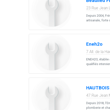
Beaulieu F
23 Rue Jean 
Depuis 2004, Fré
artisanale, forte
Eneh2o
7 All. de la H
ENEH2O, établie 
qualifiés intervie
HAUTBOIS 
47 Rue Jean M
Depuis 2018, l’E
plomberie et cha