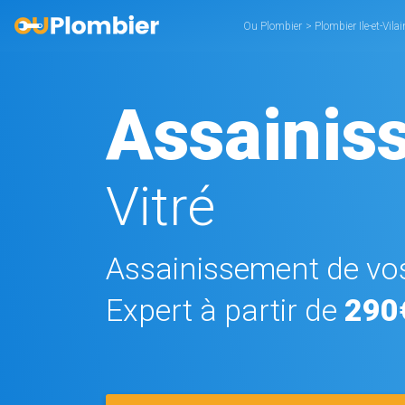
Ou Plombier
>
Plombier Ile-et-Vilai
Assainis
Vitré
Assainissement de vos
Expert à partir de
290