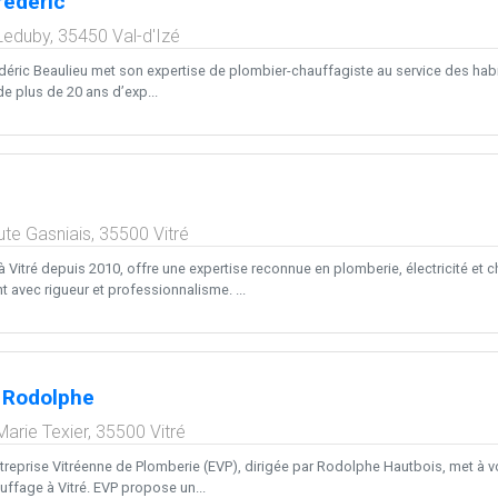
rédéric
Leduby,
35450
Val-d'Izé
déric Beaulieu met son expertise de plombier-chauffagiste au service des habit
 de plus de 20 ans d’exp...
aute Gasniais,
35500
Vitré
à Vitré depuis 2010, offre une expertise reconnue en plomberie, électricité et
nt avec rigueur et professionnalisme. ...
Rodolphe
arie Texier,
35500
Vitré
ntreprise Vitréenne de Plomberie (EVP), dirigée par Rodolphe Hautbois, met à v
uffage à Vitré. EVP propose un...