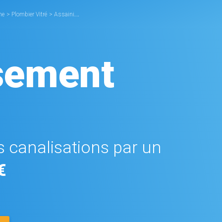
ne
>
Plombier Vitré
>
Assainissement Vitré
sement
 canalisations par un
€