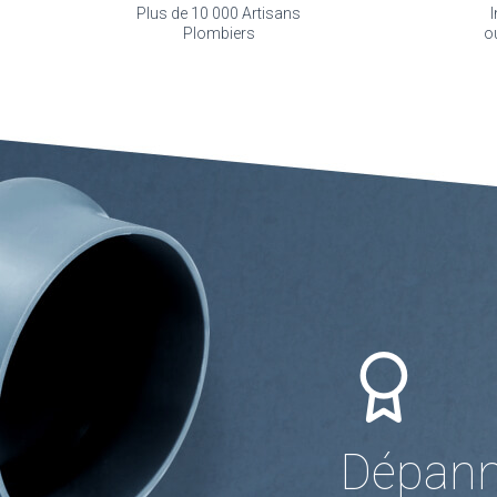
Plus de 10 000 Artisans
I
Plombiers
o
Dépanna