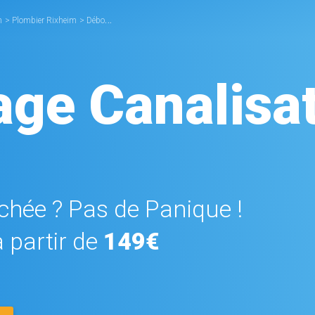
n
>
Plombier Rixheim
>
Débouchage Canalisation Rixheim
ge Canalisa
hée ? Pas de Panique !
 partir de
149€