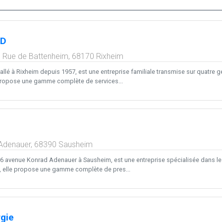
UD
, Rue de Battenheim,
68170
Rixheim
llé à Rixheim depuis 1957, est une entreprise familiale transmise sur quatre g
propose une gamme complète de services...
 Adenauer,
68390
Sausheim
u 6 avenue Konrad Adenauer à Sausheim, est une entreprise spécialisée dans le
, elle propose une gamme complète de pres...
gie