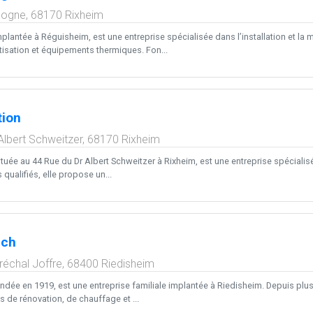
logne,
68170
Rixheim
plantée à Réguisheim, est une entreprise spécialisée dans l’installation et l
atisation et équipements thermiques. Fon...
tion
Albert Schweitzer,
68170
Rixheim
ituée au 44 Rue du Dr Albert Schweitzer à Rixheim, est une entreprise spécialis
 qualifiés, elle propose un...
ech
échal Joffre,
68400
Riedisheim
ndée en 1919, est une entreprise familiale implantée à Riedisheim. Depuis plus
s de rénovation, de chauffage et ...