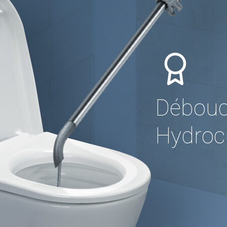
Débouc
Hydrocu