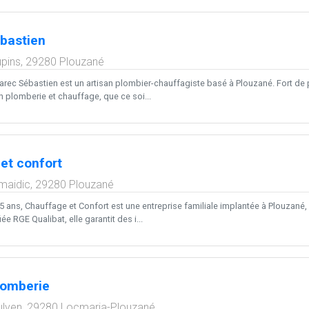
bastien
pins,
29280
Plouzané
arec Sébastien est un artisan plombier-chauffagiste basé à Plouzané. Fort de 
n plomberie et chauffage, que ce soi...
et confort
maidic,
29280
Plouzané
5 ans, Chauffage et Confort est une entreprise familiale implantée à Plouzané,
ée RGE Qualibat, elle garantit des i...
lomberie
ulven,
29280
Locmaria-Plouzané