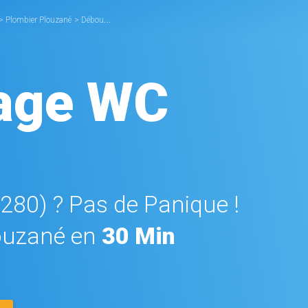
>
Plombier Plouzané
>
Débouchage WC Plouzané
age WC
9280) ? Pas de Panique !
ouzané en
30 Min