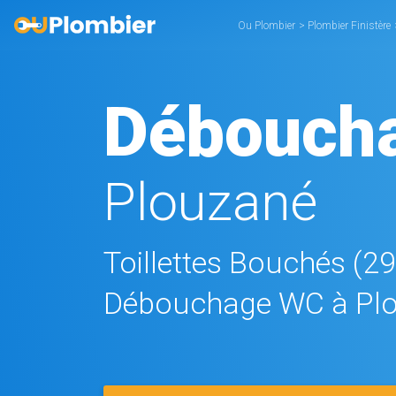
Ou Plombier
>
Plombier Finistère
Débouch
Plouzané
Toillettes Bouchés (2
Débouchage WC à Pl