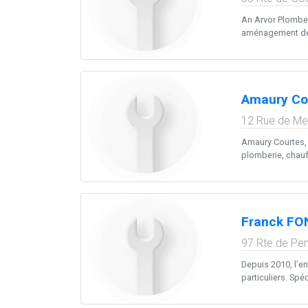
An Arvor Plomber
aménagement de s
Amaury Co
12 Rue de Me
Amaury Courtes, 
plomberie, chauff
Franck FO
97 Rte de Pe
Depuis 2010, l’e
particuliers. Spé