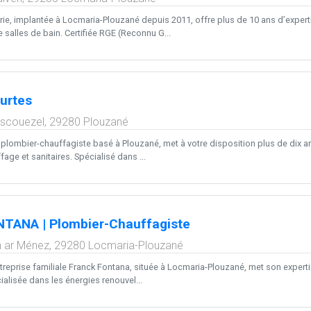
ie, implantée à Locmaria-Plouzané depuis 2011, offre plus de 10 ans d’expertis
alles de bain. Certifiée RGE (Reconnu G...
urtes
scouezel,
29280
Plouzané
plombier-chauffagiste basé à Plouzané, met à votre disposition plus de dix 
age et sanitaires. Spécialisé dans ...
NTANA | Plombier-Chauffagiste
n ar Ménez,
29280
Locmaria-Plouzané
ntreprise familiale Franck Fontana, située à Locmaria-Plouzané, met son expert
cialisée dans les énergies renouvel...