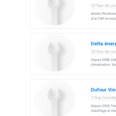
20 Rue de Le
Arlotto Plomberie
d’un CAP en instal
Delta éner
20 Rue de Le
Depuis 2008, Delt
climatisation. Sou
Dufour Vin
2 Rue Domiti
Depuis 2005, l’e
chauffage et clim