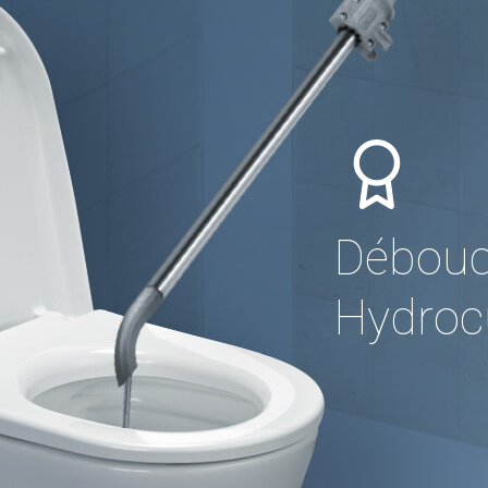
Débouc
Hydrocu