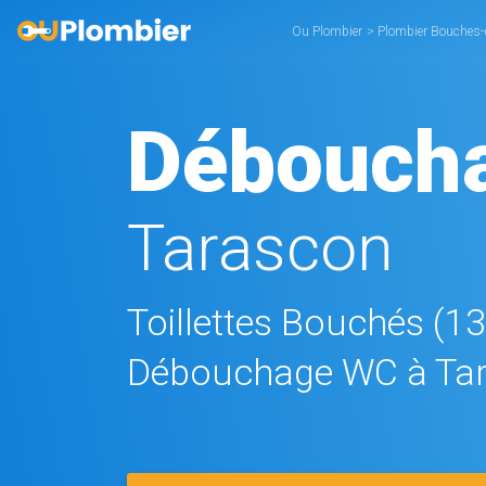
Ou Plombier
>
Plombier Bouches
Débouch
Tarascon
Toillettes Bouchés (1
Débouchage WC à Ta