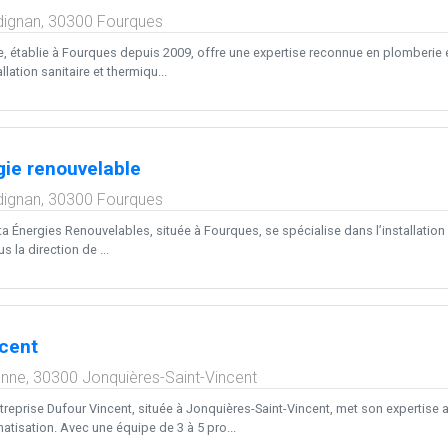
dignan,
30300
Fourques
, établie à Fourques depuis 2009, offre une expertise reconnue en plomberie et
lation sanitaire et thermiqu...
gie renouvelable
dignan,
30300
Fourques
a Énergies Renouvelables, située à Fourques, se spécialise dans l’installation
s la direction de ...
cent
enne,
30300
Jonquières-Saint-Vincent
ntreprise Dufour Vincent, située à Jonquières-Saint-Vincent, met son expertise
atisation. Avec une équipe de 3 à 5 pro...