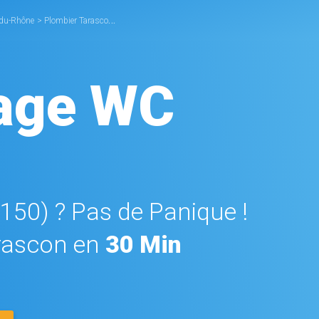
-du-Rhône
>
Plombier Tarascon
>
Débouchage WC Tarascon
age WC
3150) ? Pas de Panique !
rascon en
30 Min