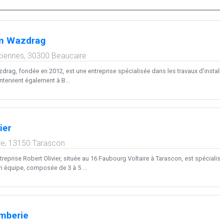
am Wazdrag
ciennes,
30300
Beaucaire
drag, fondée en 2012, est une entreprise spécialisée dans les travaux d’instal
 intervient également à B...
ier
re,
13150
Tarascon
treprise Robert Olivier, située au 16 Faubourg Voltaire à Tarascon, est spécial
n équipe, composée de 3 à 5 ...
omberie