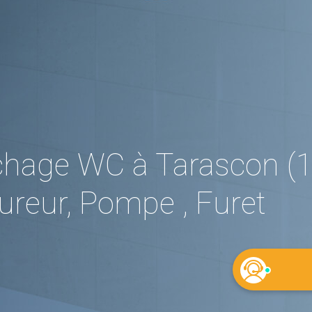
hage WC à Tarascon (1
reur, Pompe , Furet