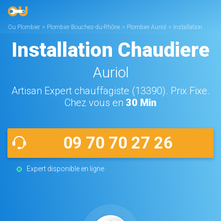
Ou Plombier
>
Plombier Bouches-du-Rhône
>
Plombier Auriol
>
Installation
Chaudière Auriol
Installation Chaudiere
Auriol
Artisan Expert chauffagiste (13390). Prix Fixe.
Chez vous en
30 Min
09 70 70 27 26
Expert disponible en ligne