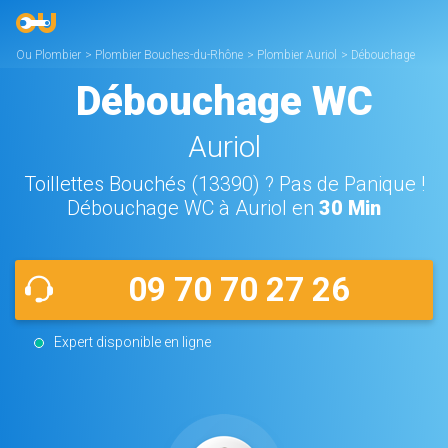
Ou Plombier
>
Plombier Bouches-du-Rhône
>
Plombier Auriol
>
Débouchage
WC Auriol
Débouchage WC
Auriol
Toillettes Bouchés (13390) ? Pas de Panique !
Débouchage WC à Auriol en
30 Min
09 70 70 27 26
Expert disponible en ligne