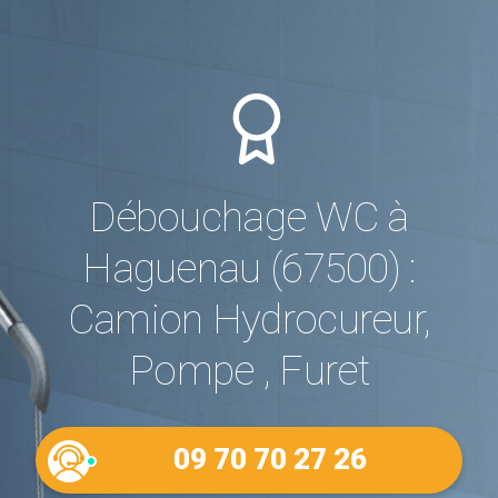
Débouchage WC à
Haguenau (67500) :
Camion Hydrocureur,
Pompe , Furet
09 70 70 27 26