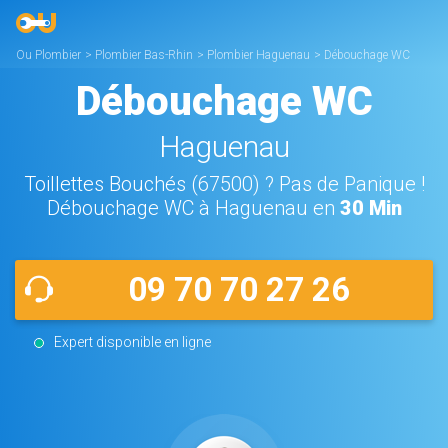
Ou Plombier
>
Plombier Bas-Rhin
>
Plombier Haguenau
>
Débouchage WC
Haguenau
Débouchage WC
Haguenau
Toillettes Bouchés (67500) ? Pas de Panique !
Débouchage WC à Haguenau en
30 Min
09 70 70 27 26
Expert disponible en ligne