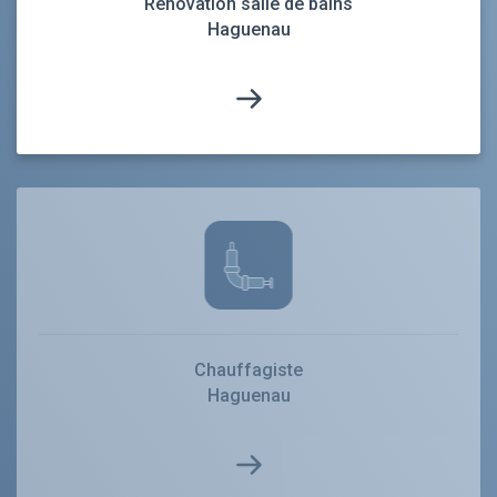
Rénovation salle de bains
Haguenau
Chauffagiste
Haguenau