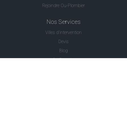
Rejoindre Ou-Plombier
Nos Services
Villes d'intervention
Devis
Blog
Ou Serrurier
Contactez-Nous
© - Ou Plombier est une marque déposée -
Conditions
Générales
-
Politique de Confidentialité