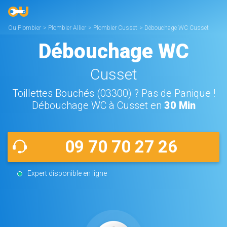
Ou Plombier
>
Plombier Allier
>
Plombier Cusset
>
Débouchage WC Cusset
Débouchage WC
Cusset
Toillettes Bouchés (03300) ? Pas de Panique !
Débouchage WC à Cusset en
30 Min
09 70 70 27 26
Expert disponible en ligne