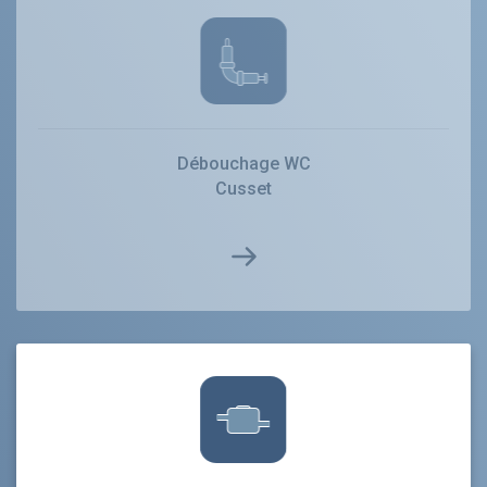
Débouchage WC
Cusset