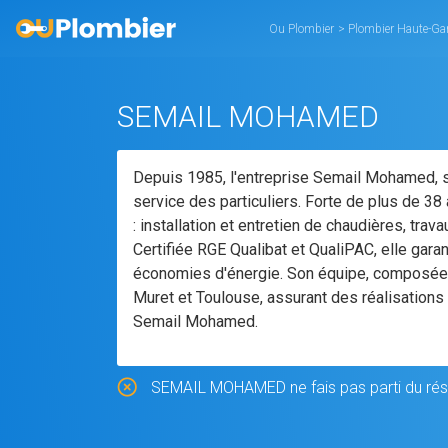
Ou Plombier
>
Plombier Haute-G
SEMAIL MOHAMED
Depuis 1985, l'entreprise Semail Mohamed, s
service des particuliers. Forte de plus de 
: installation et entretien de chaudières, tra
Certifiée RGE Qualibat et QualiPAC, elle gara
économies d'énergie. Son équipe, composée de
Muret et Toulouse, assurant des réalisations 
Semail Mohamed.
SEMAIL MOHAMED ne fais pas parti du rése