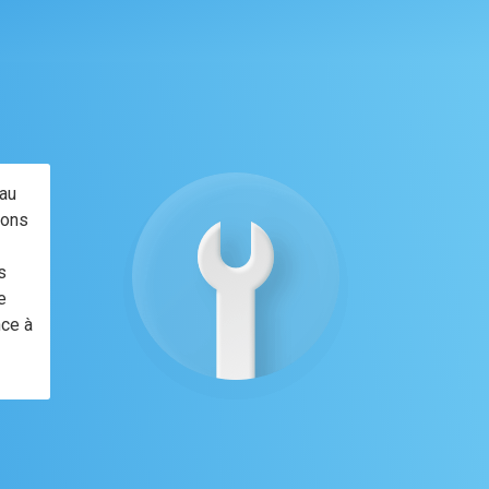
 au
ions
s
e
nce à