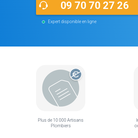
09 70 70 27 26
Expert disponible en ligne
Plus de 10 000 Artisans
I
Plombiers
o