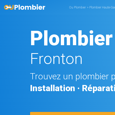
Ou Plombier
>
Plombier Haute-Ga
Plombier
Fronton
Trouvez un plombier 
Installation · Répara