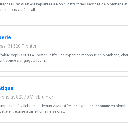
ntreprise Bret Alain est implantée à Nohic, offrant des services de plomberie e
estations variées, all...
berie
sas,
31620
Fronton
établie depuis 2011 à Fronton, offre une expertise reconnue en plomberie, chau
’entreprise s’engage à fourn...
atique
Monclar,
82370
Villebrumier
 implantée à Villebrumier depuis 2020, offre une expertise reconnue en plomber
tte entreprise à taille humaine se dis...