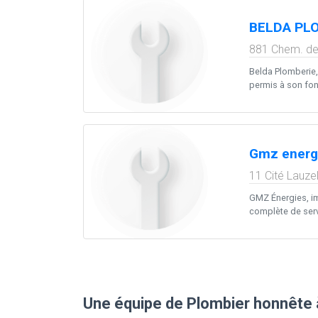
BELDA PL
881 Chem. de
Belda Plomberie,
permis à son fond
Gmz energ
11 Cité Lauze
GMZ Énergies, im
complète de servic
Une équipe de Plombier honnête 