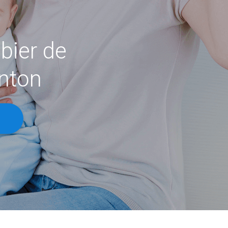
bier de
onton