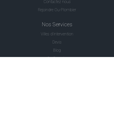
Contactez nous
Rejoindre Ou-Plombier
Nos Services
Villes d'intervention
Devis
Blog
Ou Serrurier
Contactez-Nous
© - Ou Plombier est une marque déposée -
Conditions