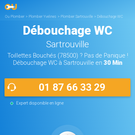
Ou Plombier
>
Plombier Yvelines
>
Plombier Sartrouville
>
Débouchage WC
Sartrouville
Débouchage WC
Sartrouville
Toillettes Bouchés (78500) ? Pas de Panique !
Débouchage WC à Sartrouville en
30 Min
01 87 66 33 29
Expert disponible en ligne