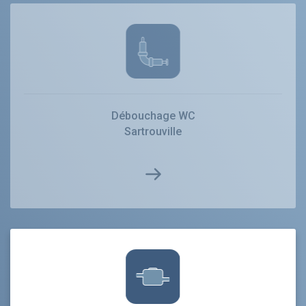
Débouchage WC
Sartrouville