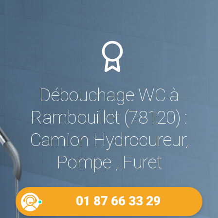
Débouchage WC à
Rambouillet (78120) :
Camion Hydrocureur,
Pompe , Furet
01 87 66 33 29