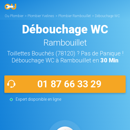
Ou Plombier
>
Plombier Yvelines
>
Plombier Rambouillet
>
Débouchage WC
Rambouillet
Débouchage WC
Rambouillet
Toillettes Bouchés (78120) ? Pas de Panique !
Débouchage WC à Rambouillet en
30 Min
01 87 66 33 29
Expert disponible en ligne