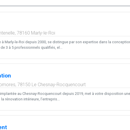
tenelle,
78160
Marly-le-Roi
 à Marly-le-Roi depuis 2000, se distingue par son expertise dans la conception 
e 3 à 5 professionnels qualifiés, el...
tion
comores,
78150
Le Chesnay-Rocquencourt
implantée au Chesnay-Rocquencourt depuis 2019, met à votre disposition une 
a rénovation intérieure, l’entrepris...
ent