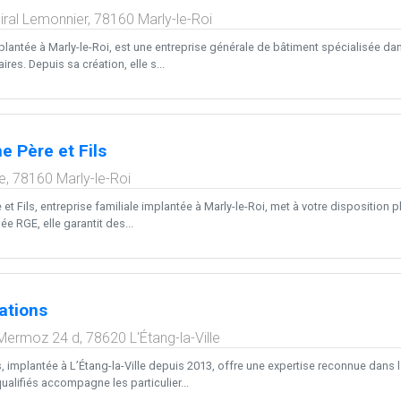
miral Lemonnier,
78160
Marly-le-Roi
plantée à Marly-le-Roi, est une entreprise générale de bâtiment spécialisée dan
aires. Depuis sa création, elle s...
e Père et Fils
e,
78160
Marly-le-Roi
 et Fils, entreprise familiale implantée à Marly-le-Roi, met à votre disposition
ée RGE, elle garantit des...
ations
Mermoz 24 d,
78620
L'Étang-la-Ville
implantée à L’Étang-la-Ville depuis 2013, offre une expertise reconnue dans la
alifiés accompagne les particulier...