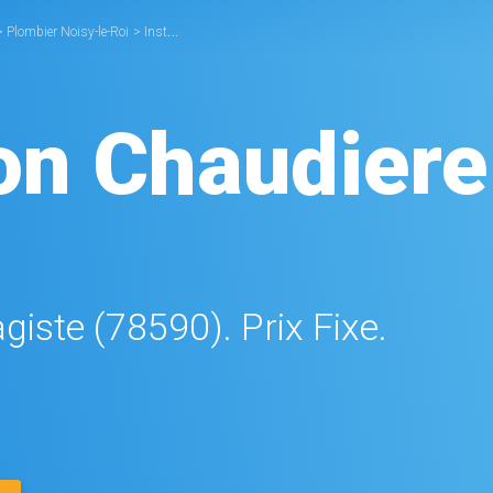
>
Plombier Noisy-le-Roi
>
Installation Chaudière Noisy-le-Roi
ion Chaudiere
giste (78590). Prix Fixe.