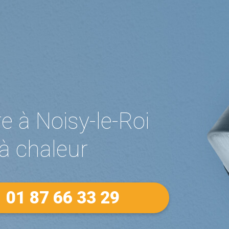
e à Noisy-le-Roi
 à chaleur
01 87 66 33 29