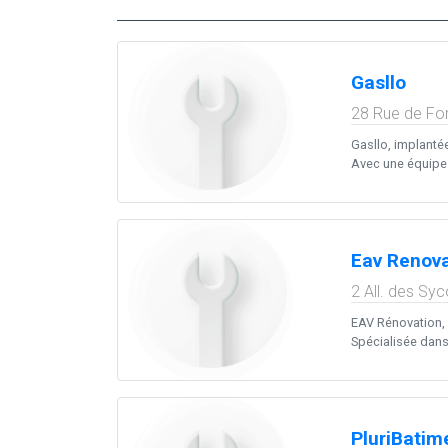
Gasllo
28 Rue de Fon
Gasllo, implantée
Avec une équipe d
Eav Renova
2 All. des Sy
EAV Rénovation, 
Spécialisée dans l
PluriBatim