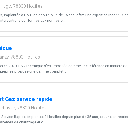
r Hugo,
78800
Houilles
a, implantée à Houilles depuis plus de 15 ans, offre une expertise reconnue en
 interventions conformes aux normes e...
ique
anzy,
78800
Houilles
on en 2020, DSC Thermique s’est imposée comme une référence en matière de p
entreprise propose une gamme complèt...
t Gaz service rapide
arbusse,
78800
Houilles
ervice Rapide, implantée à Houilles depuis plus de 35 ans, est une entreprise sp
stèmes de chauffage et d...