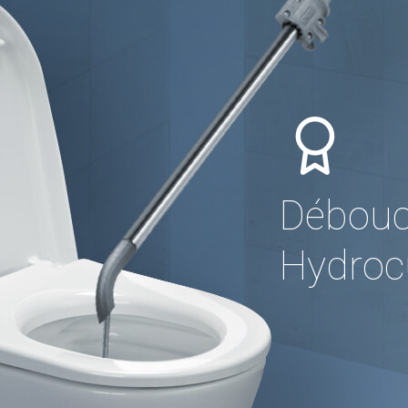
Débouc
Hydrocu