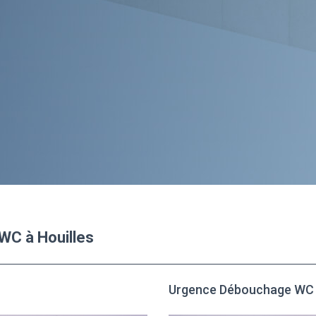
WC à Houilles
Urgence Débouchage WC à