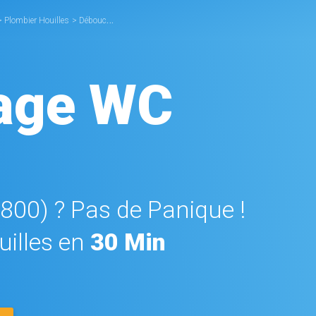
>
Plombier Houilles
>
Débouchage WC Houilles
age WC
8800) ? Pas de Panique !
illes en
30 Min