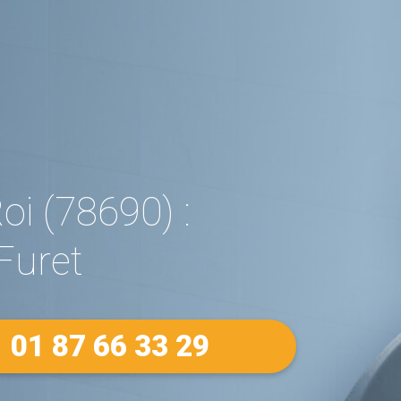
i (78690) :
Furet
01 87 66 33 29