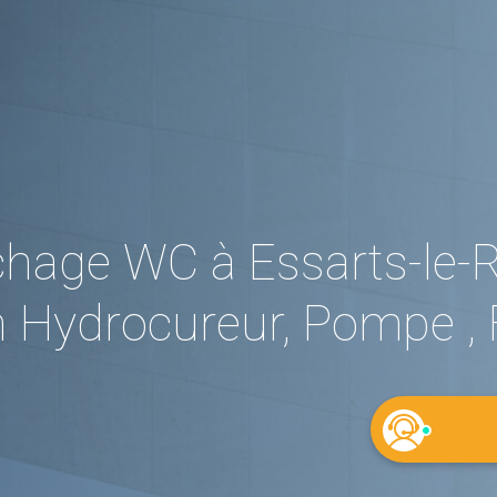
age WC à Essarts-le-Ro
 Hydrocureur, Pompe , 