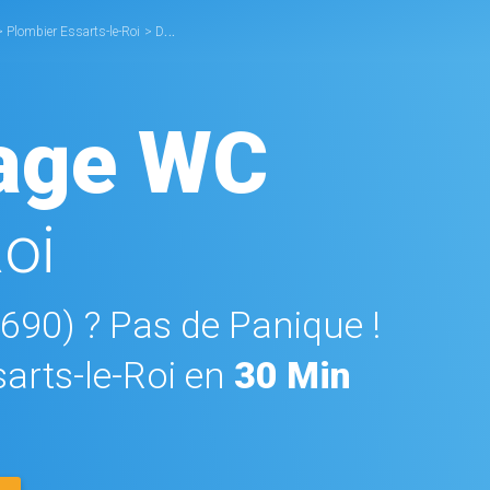
>
Plombier Essarts-le-Roi
>
Débouchage WC Essarts-le-Roi
age WC
oi
8690) ? Pas de Panique !
rts-le-Roi en
30 Min