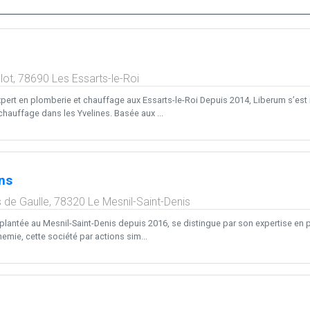
lot,
78690
Les Essarts-le-Roi
xpert en plomberie et chauffage aux Essarts-le-Roi Depuis 2014, Liberum s’e
chauffage dans les Yvelines. Basée aux ...
ns
s de Gaulle,
78320
Le Mesnil-Saint-Denis
plantée au Mesnil-Saint-Denis depuis 2016, se distingue par son expertise en p
emie, cette société par actions sim...