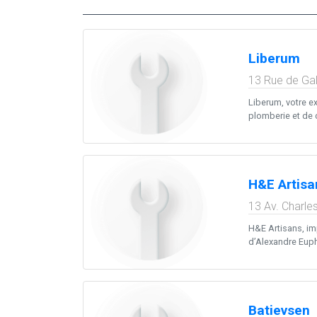
Liberum
13 Rue de Gal
Liberum, votre e
plomberie et de 
H&E Artisa
13 Av. Charle
H&E Artisans, im
d’Alexandre Euph
Batievsen