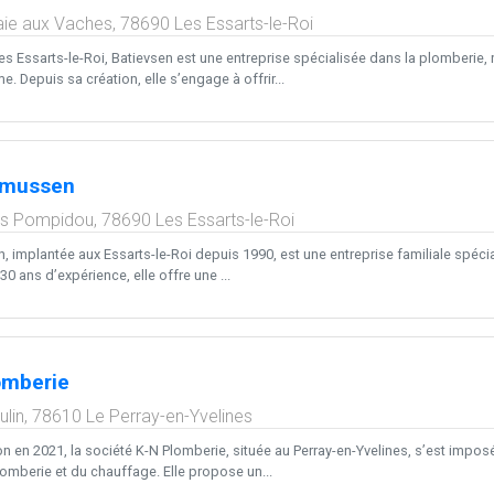
aie aux Vaches,
78690
Les Essarts-le-Roi
es Essarts-le-Roi, Batievsen est une entreprise spécialisée dans la plomberie,
. Depuis sa création, elle s’engage à offrir...
smussen
es Pompidou,
78690
Les Essarts-le-Roi
implantée aux Essarts-le-Roi depuis 1990, est une entreprise familiale spécia
30 ans d’expérience, elle offre une ...
lomberie
lin,
78610
Le Perray-en-Yvelines
on en 2021, la société K-N Plomberie, située au Perray-en-Yvelines, s’est imp
omberie et du chauffage. Elle propose un...