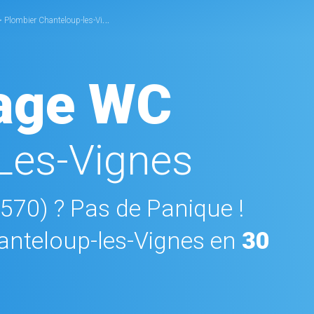
>
Plombier Chanteloup-les-Vignes
>
Débouchage WC Chanteloup-les-Vignes
age WC
Les-Vignes
8570) ? Pas de Panique !
nteloup-les-Vignes en
30