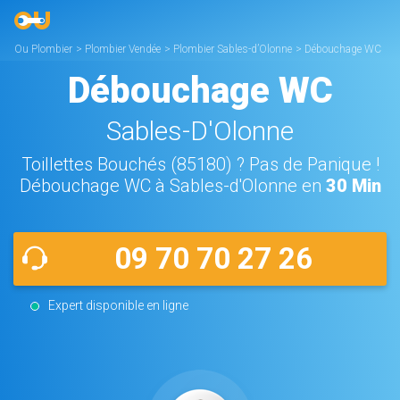
Ou Plombier
>
Plombier Vendée
>
Plombier Sables-d’Olonne
>
Débouchage WC
Sables-d’Olonne
Débouchage WC
Sables-D'Olonne
Toillettes Bouchés (85180) ? Pas de Panique !
Débouchage WC à Sables-d'Olonne en
30 Min
09 70 70 27 26
Expert disponible en ligne