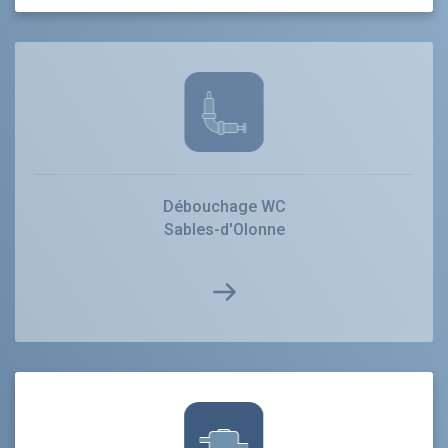
Débouchage WC
Sables-d'Olonne