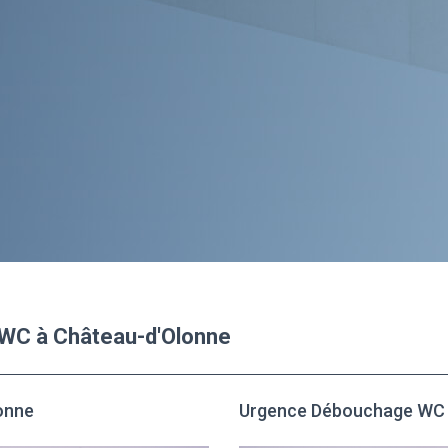
 WC à Château-d'Olonne
onne
Urgence Débouchage WC 