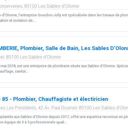
onserveries,
85100
Les Sables-d'Olonne
-d’Olonne, l’entreprise Gourdon-Jolly est spécialisée dans les travaux de plomb
ation et isolation de...
BERIE, Plombier, Salle de Bain, Les Sables D’Olo
er,
85100
Les Sables-d'Olonne
mai 2018, est une entreprise de plomberie située aux Sables-d’Olonne. Spéciali
uffage, sanitai...
85 - Plombier, Chauffagiste et électiricien
s Les Présidents, 42 Av. Paul Doumer,
85100
Les Sables-d'Olo
mplantée aux Sables-d’Olonne depuis 2017, offre une expertise reconnue en plo
n équipe de 3 à 5 professionnels quali...