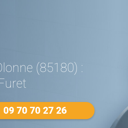
onne (85180) :
Furet
09 70 70 27 26