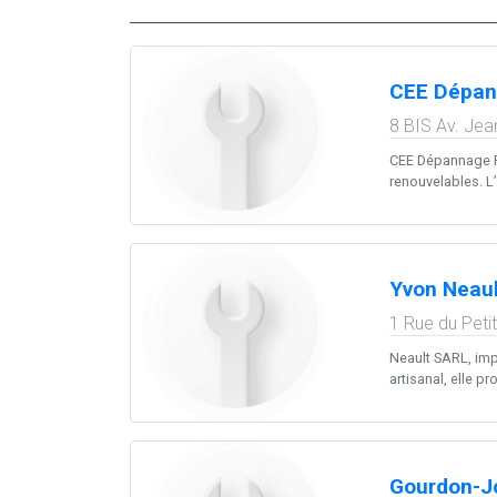
CEE Dépann
8 BIS Av. Jea
CEE Dépannage Pl
renouvelables. L
Yvon Neaul
1 Rue du Petit
Neault SARL, imp
artisanal, elle 
Gourdon-Jo