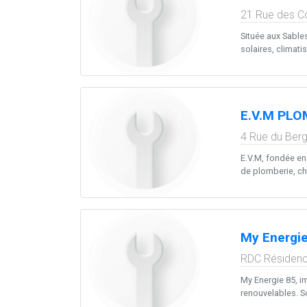
21 Rue des C
Située aux Sables
solaires, climatis
E.V.M PLOM
4 Rue du Berg
E.V.M, fondée en 
de plomberie, cha
My Energie 
RDC Résidence
My Energie 85, i
renouvelables. So