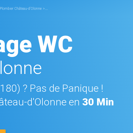
Plombier Château-d’Olonne
>
Débouchage WC Château-d’Olonne
age WC
lonne
5180) ? Pas de Panique !
teau-d'Olonne en
30 Min