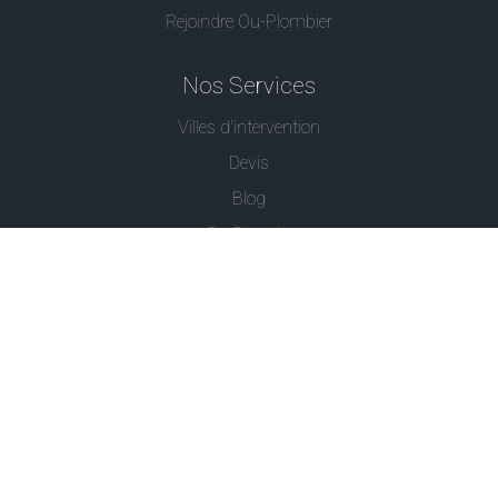
Rejoindre Ou-Plombier
Nos Services
Villes d'intervention
Devis
Blog
Ou Serrurier
Contactez-Nous
© - Ou Plombier est une marque déposée -
Conditions
Générales
-
Politique de Confidentialité