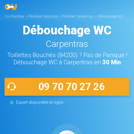
Ou Plombier
>
Plombier Vaucluse
>
Plombier Carpentras
>
Débouchage WC
Carpentras
Débouchage WC
Carpentras
Toillettes Bouchés (84200) ? Pas de Panique !
Débouchage WC à Carpentras en
30 Min
09 70 70 27 26
Expert disponible en ligne