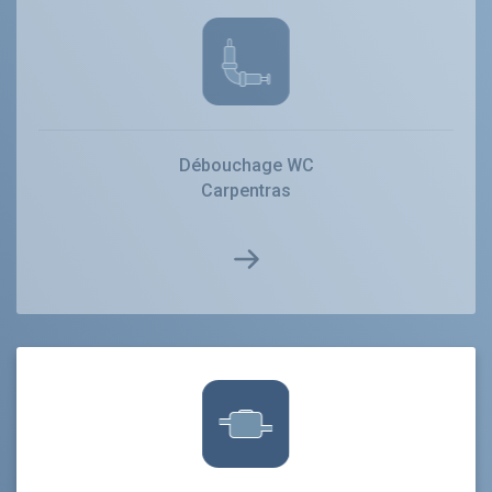
Débouchage WC
Carpentras