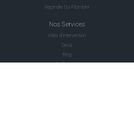
Rejoindre Ou-Plombier
Nos Services
Villes d'intervention
Devis
Blog
Ou Serrurier
Contactez-Nous
© - Ou Plombier est une marque déposée -
Conditions
Générales
-
Politique de Confidentialité