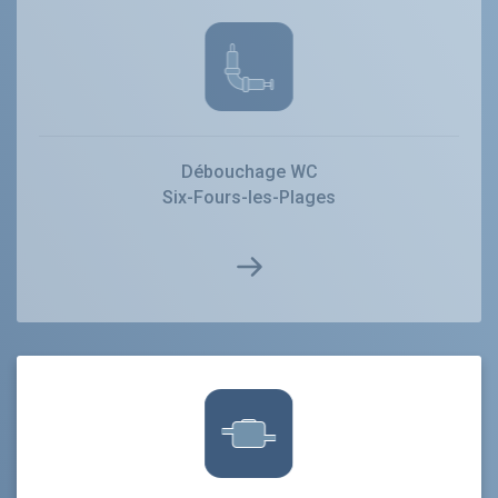
Débouchage WC
Six-Fours-les-Plages