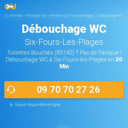
Ou Plombier
>
Plombier Var
>
Plombier Six-Fours-les-Plages
>
Débouchage WC
Six-Fours-les-Plages
Débouchage WC
Six-Fours-Les-Plages
Toillettes Bouchés (83140) ? Pas de Panique !
Débouchage WC à Six-Fours-les-Plages en
30
Min
09 70 70 27 26
Expert disponible en ligne