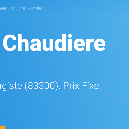
mbier Draguignan
>
Entretien Chaudière Draguignan
 Chaudiere
giste (83300). Prix Fixe.