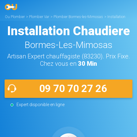
Ou Plombier
>
Plombier Var
>
Plombier Bormes-les-Mimosas
>
Installation
Chaudière Bormes-les-Mimosas
Installation Chaudiere
Bormes-Les-Mimosas
Artisan Expert chauffagiste (83230). Prix Fixe.
Chez vous en
30 Min
09 70 70 27 26
Expert disponible en ligne