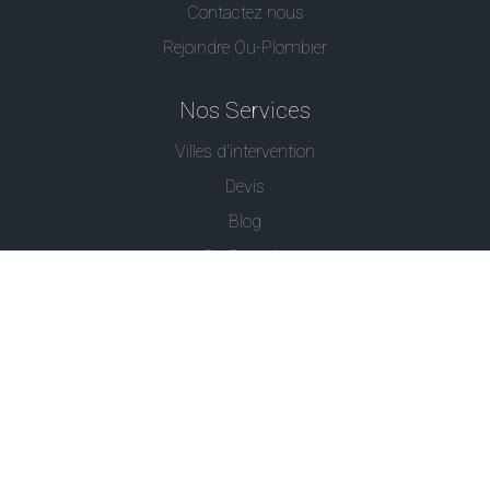
Contactez nous
Rejoindre Ou-Plombier
Nos Services
Villes d'intervention
Devis
Blog
Ou Serrurier
Contactez-Nous
© - Ou Plombier est une marque déposée -
Conditions