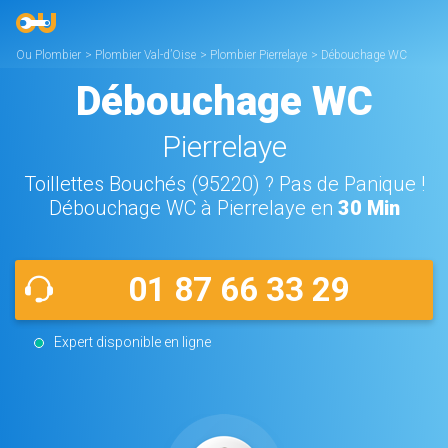
Ou Plombier
>
Plombier Val-d’Oise
>
Plombier Pierrelaye
>
Débouchage WC
Pierrelaye
Débouchage WC
Pierrelaye
Toillettes Bouchés (95220) ? Pas de Panique !
Débouchage WC à Pierrelaye en
30 Min
01 87 66 33 29
Expert disponible en ligne