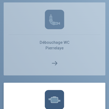
Débouchage WC
Pierrelaye