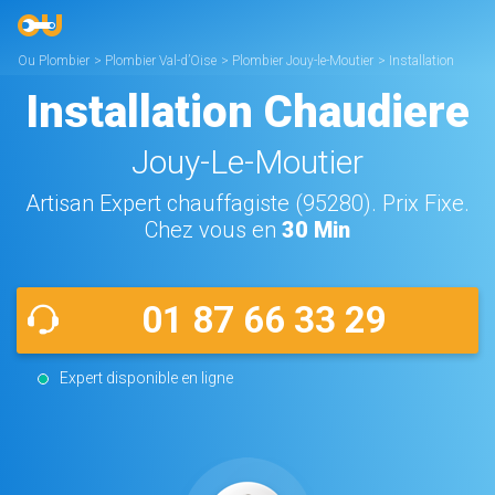
Ou Plombier
>
Plombier Val-d’Oise
>
Plombier Jouy-le-Moutier
>
Installation
Chaudière Jouy-le-Moutier
Installation Chaudiere
Jouy-Le-Moutier
Artisan Expert chauffagiste (95280). Prix Fixe.
Chez vous en
30 Min
01 87 66 33 29
Expert disponible en ligne