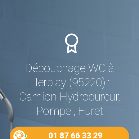
Débouchage WC à
Herblay (95220) :
Camion Hydrocureur,
Pompe , Furet
01 87 66 33 29