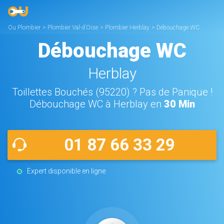
Ou Plombier
>
Plombier Val-d’Oise
>
Plombier Herblay
>
Débouchage WC
Herblay
Débouchage WC
Herblay
Toillettes Bouchés (95220) ? Pas de Panique !
Débouchage WC à Herblay en
30 Min
01 87 66 33 29
Expert disponible en ligne