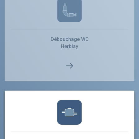
Débouchage WC
Herblay