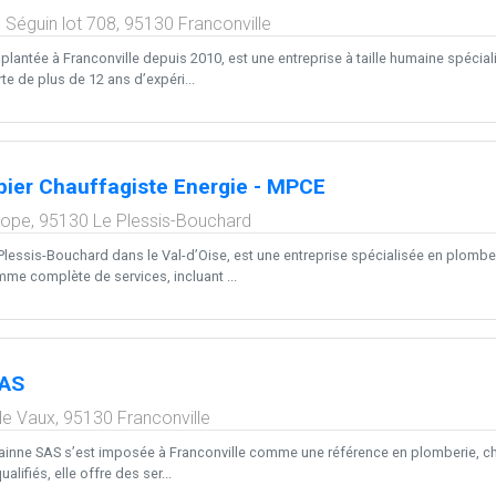
e Séguin lot 708,
95130
Franconville
plantée à Franconville depuis 2010, est une entreprise à taille humaine spécia
rte de plus de 12 ans d’expéri...
ier Chauffagiste Energie - MPCE
rope,
95130
Le Plessis-Bouchard
lessis-Bouchard dans le Val-d’Oise, est une entreprise spécialisée en plomberie
e complète de services, incluant ...
SAS
de Vaux,
95130
Franconville
ainne SAS s’est imposée à Franconville comme une référence en plomberie, cha
lifiés, elle offre des ser...