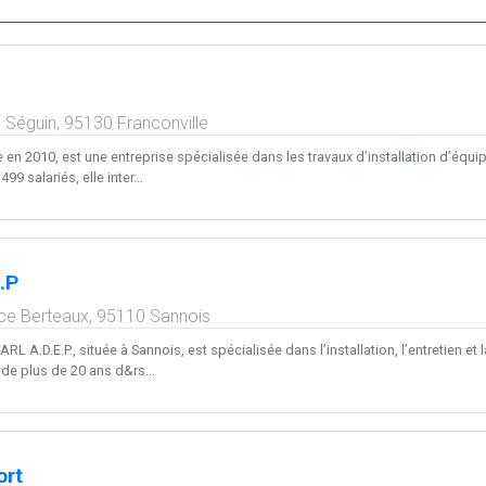
e Séguin,
95130
Franconville
 en 2010, est une entreprise spécialisée dans les travaux d’installation d’équ
99 salariés, elle inter...
.P
ce Berteaux,
95110
Sannois
ARL A.D.E.P., située à Sannois, est spécialisée dans l’installation, l’entretien 
de plus de 20 ans d&rs...
ort