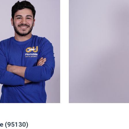
le (95130)