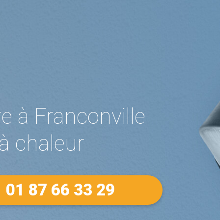
re à Franconville
 à chaleur
01 87 66 33 29