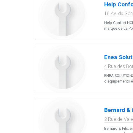
Help Confo
18 Av. du Gén
Help Confort HCB
marque de La Post
Enea Solut
4 Rue des Bo
ENEA SOLUTIONS, 
d’équipements é
Bernard & 
2 Rue de Val
Bernard & Fils, e