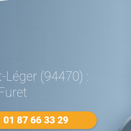
Léger (94470) :
Furet
01 87 66 33 29