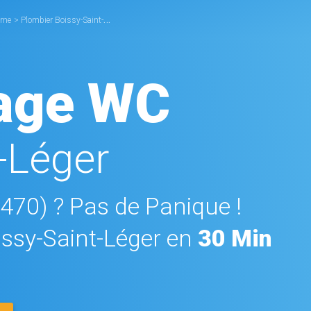
rne
>
Plombier Boissy-Saint-Léger
>
Débouchage WC Boissy-Saint-Léger
age WC
-Léger
4470) ? Pas de Panique !
ssy-Saint-Léger en
30 Min