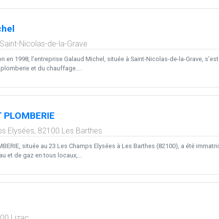
chel
Saint-Nicolas-de-la-Grave
on en 1998, l’entreprise Galaud Michel, située à Saint-Nicolas-de-la-Grave, s
 plomberie et du chauffage....
 PLOMBERIE
s Elysées,
82100
Les Barthes
IE, située au 23 Les Champs Elysées à Les Barthes (82100), a été immatricul
eau et de gaz en tous locaux,...
200
Lizac