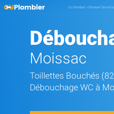
Ou Plombier
>
Plombier Tarn-et-G
Débouch
Moissac
Toillettes Bouchés (8
Débouchage WC à Mo