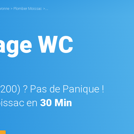
aronne
>
Plombier Moissac
>
Débouchage WC Moissac
age WC
2200) ? Pas de Panique !
issac en
30 Min