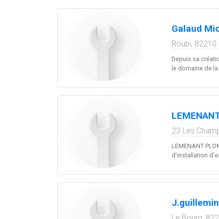
Galaud Mi
Roubi,
82210
Depuis sa créati
le domaine de la
LEMENANT
23 Les Champ
LEMENANT PLOMBER
d’installation d’
J.guillemin
Le Bourg,
82