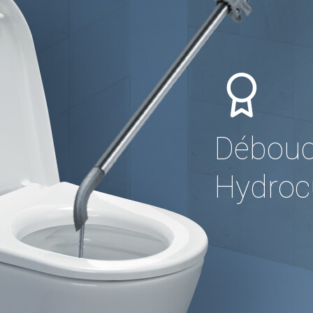
Débouc
Hydrocu