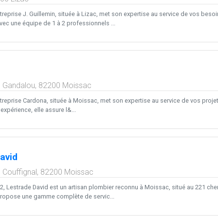
treprise J. Guillemin, située à Lizac, met son expertise au service de vos bes
vec une équipe de 1 à 2 professionnels ...
 Gandalou,
82200
Moissac
treprise Cardona, située à Moissac, met son expertise au service de vos projet
expérience, elle assure l&...
avid
 Couffignal,
82200
Moissac
002, Lestrade David est un artisan plombier reconnu à Moissac, situé au 221 che
 propose une gamme complète de servic...