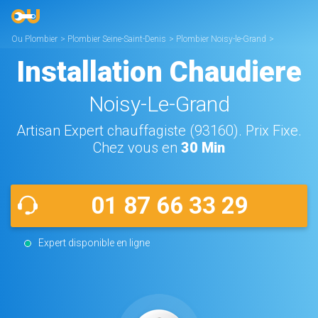
Ou Plombier
>
Plombier Seine-Saint-Denis
>
Plombier Noisy-le-Grand
>
Installation Chaudière Noisy-le-Grand
Installation Chaudiere
Noisy-Le-Grand
Artisan Expert chauffagiste (93160). Prix Fixe.
Chez vous en
30 Min
01 87 66 33 29
Expert disponible en ligne