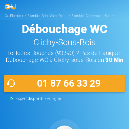
Ou Plombier
>
Plombier Seine-Saint-Denis
>
Plombier Clichy-sous-Bois
>
Débouchage WC Clichy-sous-Bois
Débouchage WC
Clichy-Sous-Bois
Toillettes Bouchés (93390) ? Pas de Panique !
Débouchage WC à Clichy-sous-Bois en
30 Min
01 87 66 33 29
Expert disponible en ligne