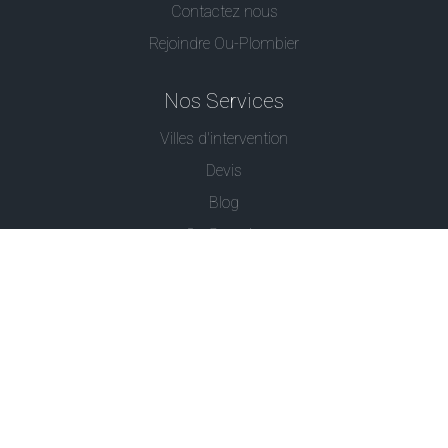
Contactez nous
Rejoindre Ou-Plombier
Nos Services
Villes d'intervention
Devis
Blog
Ou Serrurier
Contactez-Nous
© - Ou Plombier est une marque déposée -
Conditions