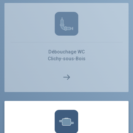
Débouchage WC
Clichy-sous-Bois