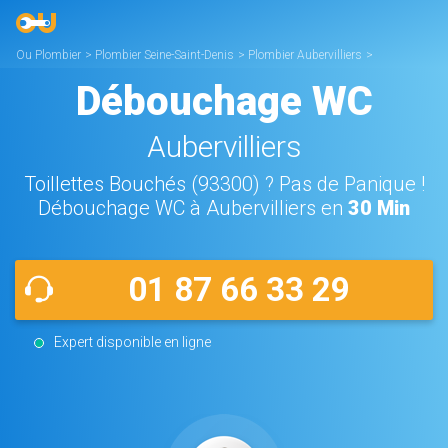
Ou Plombier
>
Plombier Seine-Saint-Denis
>
Plombier Aubervilliers
>
Débouchage WC Aubervilliers
Débouchage WC
Aubervilliers
Toillettes Bouchés (93300) ? Pas de Panique !
Débouchage WC à Aubervilliers en
30 Min
01 87 66 33 29
Expert disponible en ligne