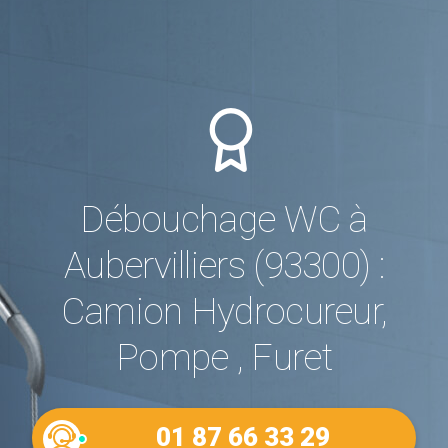
Débouchage WC à
Aubervilliers (93300) :
Camion Hydrocureur,
Pompe , Furet
01 87 66 33 29