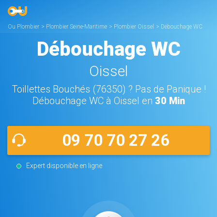
Ou Plombier
>
Plombier Seine-Maritime
>
Plombier Oissel
>
Débouchage WC
Oissel
Débouchage WC
Oissel
Toillettes Bouchés (76350) ? Pas de Panique !
Débouchage WC à Oissel en
30 Min
09 70 70 27 26
Expert disponible en ligne