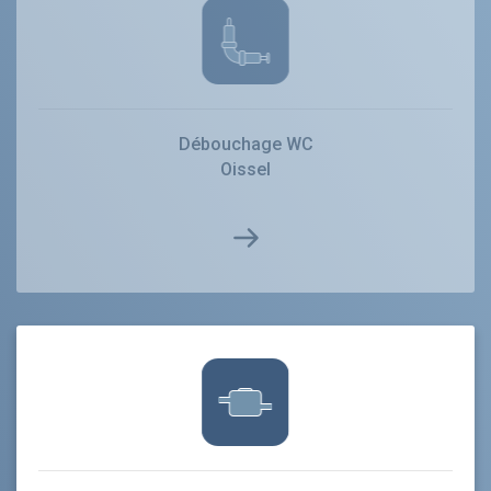
Débouchage WC
Oissel