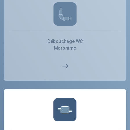
Débouchage WC
Maromme