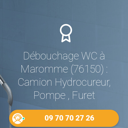
Débouchage WC à
Maromme (76150) :
Camion Hydrocureur,
Pompe , Furet
09 70 70 27 26