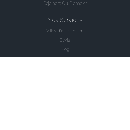
Rejoindre Ou-Plombier
Nos Services
Villes d'intervention
Devis
Blog
Ou Serrurier
Contactez-Nous
© - Ou Plombier est une marque déposée -
Conditions
Générales
-
Politique de Confidentialité