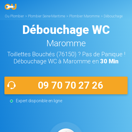
Ou Plombier
>
Plombier Seine-Maritime
>
Plombier Maromme
>
Débouchage
WC Maromme
Débouchage WC
Maromme
Toillettes Bouchés (76150) ? Pas de Panique !
Débouchage WC à Maromme en
30 Min
09 70 70 27 26
Expert disponible en ligne