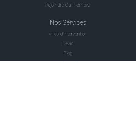
Rejoindre Ou-Plombier
Nos Services
Villes d'intervention
Devis
Blog
Ou Serrurier
Contactez-Nous
© - Ou Plombier est une marque déposée -
Conditions
Générales
-
Politique de Confidentialité