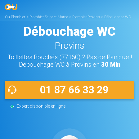
Ou Plombier
>
Plombier Seine-et-Marne
>
Plombier Provins
>
Débouchage WC
Provins
Débouchage WC
Provins
Toillettes Bouchés (77160) ? Pas de Panique !
Débouchage WC à Provins en
30 Min
01 87 66 33 29
Expert disponible en ligne