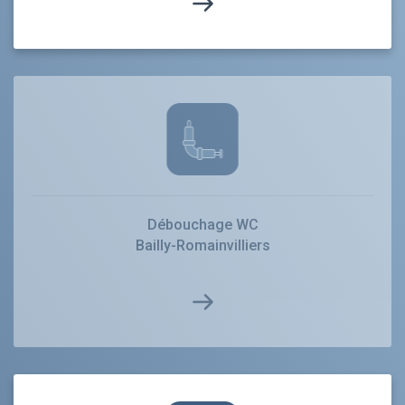
Débouchage WC
Bailly-Romainvilliers