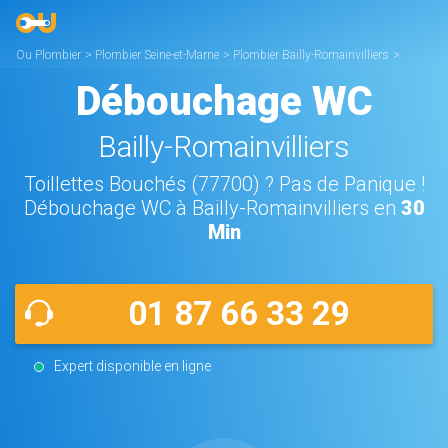
Ou Plombier
>
Plombier Seine-et-Marne
>
Plombier Bailly-Romainvilliers
>
Débouchage WC Bailly-Romainvilliers
Débouchage WC
Bailly-Romainvilliers
Toillettes Bouchés (77700) ? Pas de Panique !
Débouchage WC à Bailly-Romainvilliers en
30
Min
01 87 66 33 29
Expert disponible en ligne