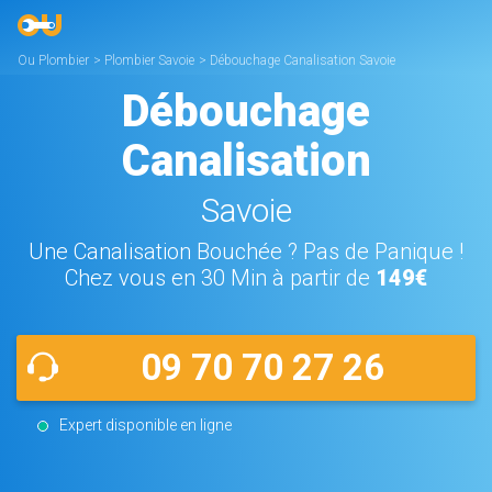
Ou Plombier
>
Plombier Savoie
>
Débouchage Canalisation Savoie
Débouchage
Canalisation
Savoie
Une Canalisation Bouchée ? Pas de Panique !
Chez vous en 30 Min à partir de
149€
09 70 70 27 26
Expert disponible en ligne