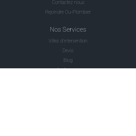
Contactez nous
Rejoindre Ou-Plombier
Nos Services
Villes d'intervention
Devis
Blog
Ou Serrurier
Contactez-Nous
© - Ou Plombier est une marque déposée -
Conditions