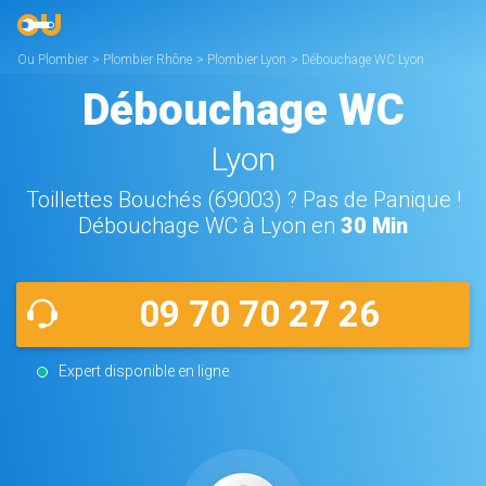
Ou Plombier
>
Plombier Rhône
>
Plombier Lyon
>
Débouchage WC Lyon
Débouchage WC
Lyon
Toillettes Bouchés (69003) ? Pas de Panique !
Débouchage WC à Lyon en
30 Min
09 70 70 27 26
Expert disponible en ligne