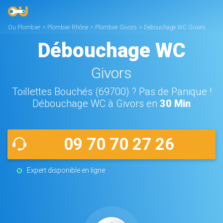
Ou Plombier
>
Plombier Rhône
>
Plombier Givors
>
Débouchage WC Givors
Débouchage WC
Givors
Toillettes Bouchés (69700) ? Pas de Panique !
Débouchage WC à Givors en
30 Min
09 70 70 27 26
Expert disponible en ligne