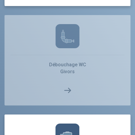
Débouchage WC
Givors