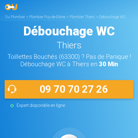
Ou Plombier
>
Plombier Puy-de-Dôme
>
Plombier Thiers
>
Débouchage WC
Thiers
Débouchage WC
Thiers
Toillettes Bouchés (63300) ? Pas de Panique !
Débouchage WC à Thiers en
30 Min
09 70 70 27 26
Expert disponible en ligne